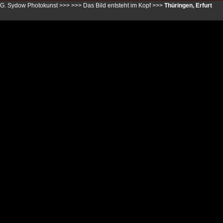
G. Sydow Photokunst >>>
>>>
Das Bild entsteht im Kopf
>>>
Thüringen, Erfurt