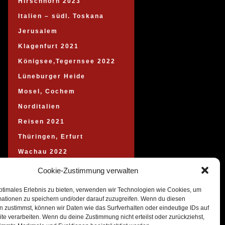
Hirschhorn 2023
Italien – südl. Toskana
Jerusalem
Klagenfurt 2021
Königsee,Tegernsee 2022
Lüneburger Heide
Mosel, Cochem
Norditalien
Reisen 2021
Thüringen, Erfurt
Wachau 2022
Wien
Cookie-Zustimmung verwalten
Wolfgang Amadeus Mozart
ptimales Erlebnis zu bieten, verwenden wir Technologien wie Cookies, um
Sydow`s Klassiker
mationen zu speichern und/oder darauf zuzugreifen. Wenn du diesen
 zustimmst, können wir Daten wie das Surfverhalten oder eindeutige IDs auf
te verarbeiten. Wenn du deine Zustimmung nicht erteilst oder zurückziehst,