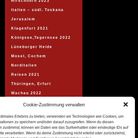
Hirschhorn 2023
Italien – südl. Toskana
Jerusalem
Klagenfurt 2021
Königsee,Tegernsee 2022
Lüneburger Heide
Mosel, Cochem
Norditalien
Reisen 2021
Thüringen, Erfurt
Wachau 2022
Wien
Cookie-Zustimmung verwalten
Wolfgang Amadeus Mozart
ptimales Erlebnis zu bieten, verwenden wir Technologien wie Cookies, um
Sydow`s Klassiker
mationen zu speichern und/oder darauf zuzugreifen. Wenn du diesen
 zustimmst, können wir Daten wie das Surfverhalten oder eindeutige IDs auf
te verarbeiten. Wenn du deine Zustimmung nicht erteilst oder zurückziehst,