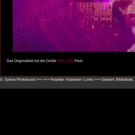
Das Originalbild hat die Größe
600 x 392
Pixel.
G. Sydow Photokunst >>>
>>>
Projekte / Kalender / Links
>>>
Geplant: Bildbände,