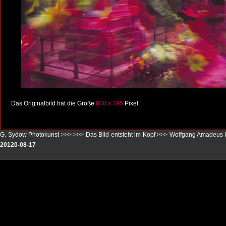
Das Originalbild hat die Größe
600 x 395
Pixel.
G. Sydow Photokunst >>>
>>>
Das Bild entsteht im Kopf
>>>
Wolfgang Amadeus 
20120-08-17