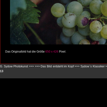
Das Originalbild hat die Größe
650 x 426
Pixel.
G. Sydow Photokunst >>>
>>>
Das Bild entsteht im Kopf
>>>
Sydow`s Klassiker
>
13