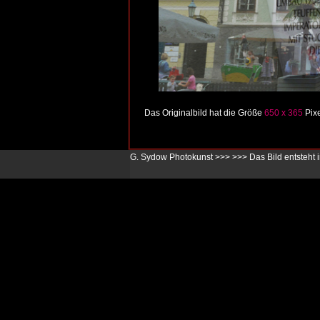
Das Originalbild hat die Größe
650 x 365
Pixe
G. Sydow Photokunst >>>
>>>
Das Bild entsteht 