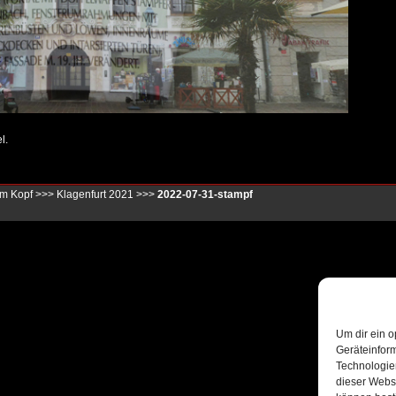
l.
im Kopf
>>>
Klagenfurt 2021
>>>
2022-07-31-stampf
Um dir ein o
Geräteinfor
Technologien
dieser Websi