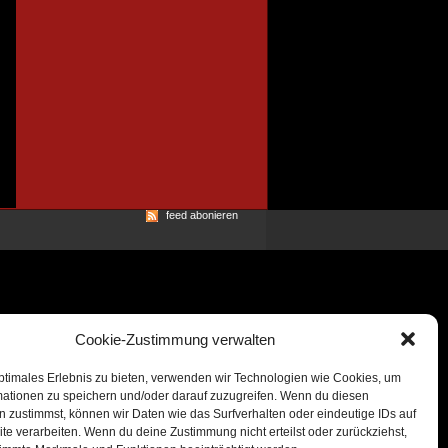
feed abonieren
Cookie-Zustimmung verwalten
ptimales Erlebnis zu bieten, verwenden wir Technologien wie Cookies, um
mationen zu speichern und/oder darauf zuzugreifen. Wenn du diesen
 zustimmst, können wir Daten wie das Surfverhalten oder eindeutige IDs auf
te verarbeiten. Wenn du deine Zustimmung nicht erteilst oder zurückziehst,