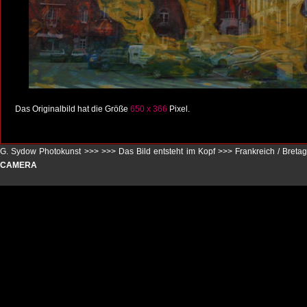
Das Originalbild hat die Größe
650 x 366
Pixel.
G. Sydow Photokunst >>>
>>>
Das Bild entsteht im Kopf
>>>
Frankreich / Breta
CAMERA