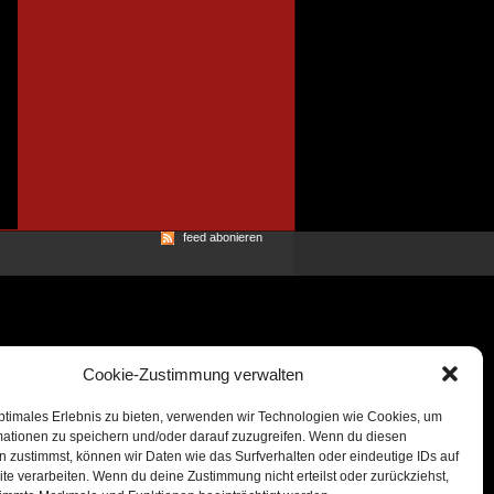
feed abonieren
Cookie-Zustimmung verwalten
ptimales Erlebnis zu bieten, verwenden wir Technologien wie Cookies, um
mationen zu speichern und/oder darauf zuzugreifen. Wenn du diesen
 zustimmst, können wir Daten wie das Surfverhalten oder eindeutige IDs auf
te verarbeiten. Wenn du deine Zustimmung nicht erteilst oder zurückziehst,