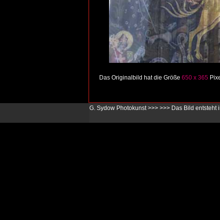
Das Originalbild hat die Größe
650 x 365
Pixe
G. Sydow Photokunst >>>
>>>
Das Bild entsteht 