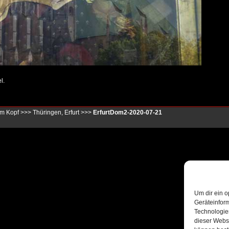
l.
im Kopf
>>>
Thüringen, Erfurt
>>>
ErfurtDom2-2020-07-21
Um dir ein o
Geräteinfor
Technologien
dieser Websi