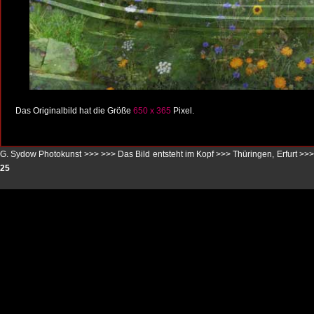
Das Originalbild hat die Größe
650 x 365
Pixel.
G. Sydow Photokunst >>>
>>>
Das Bild entsteht im Kopf
>>>
Thüringen, Erfurt
>>
25