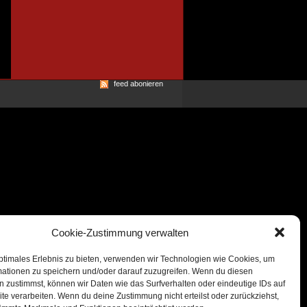
feed abonieren
Cookie-Zustimmung verwalten
ptimales Erlebnis zu bieten, verwenden wir Technologien wie Cookies, um
mationen zu speichern und/oder darauf zuzugreifen. Wenn du diesen
 zustimmst, können wir Daten wie das Surfverhalten oder eindeutige IDs auf
te verarbeiten. Wenn du deine Zustimmung nicht erteilst oder zurückziehst,