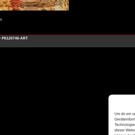
l.
>
P6120746-ART
Um dir ein o
Geräteinfor
Technologien
dieser Websi