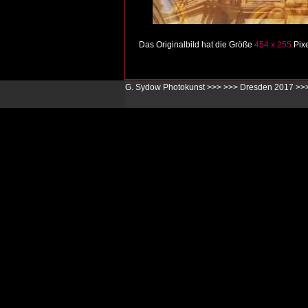
Das Originalbild hat die Größe
454 x 255
Pixe
G. Sydow Photokunst >>>
>>>
Dresden 2017
>>